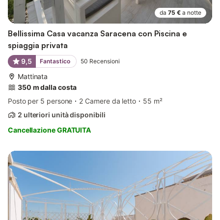
da
75 €
a notte
Bellissima Casa vacanza Saracena con Piscina e
spiaggia privata
9,5
Fantastico
50
Recensioni
Mattinata
350 m dalla costa
Posto per 5 persone
2 Camere da letto
55 m²
2 ulteriori unità disponibili
Cancellazione GRATUITA