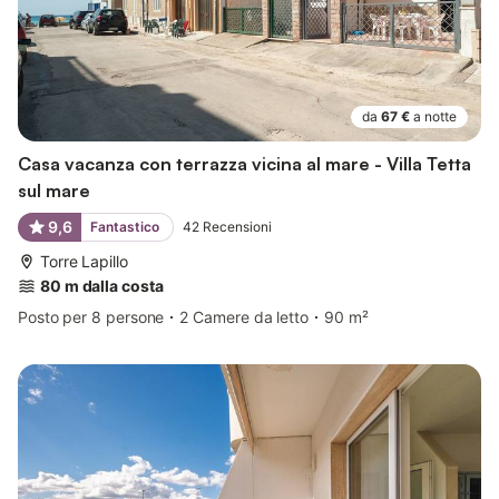
da
67 €
a notte
Casa vacanza con terrazza vicina al mare - Villa Tetta
sul mare
9,6
Fantastico
42
Recensioni
Torre Lapillo
80 m dalla costa
Posto per 8 persone
2 Camere da letto
90 m²