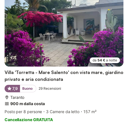
da
54 €
a notte
Villa 'Torretta - Mare Salento' con vista mare, giardino
privato e aria condizionata
7,9
Buono
29
Recensioni
Taranto
900 m dalla costa
Posto per 8 persone
3 Camere da letto
157 m²
Cancellazione GRATUITA