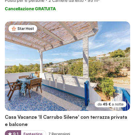
Posto per 6 persone
2 Camere da letto
95 m²
Cancellazione GRATUITA
Star Host
da
45 €
a notte
Casa Vacanze 'Il Carrubo Silene' con terrazza privata
e balcone
9,1
Fantastico
7
Recensioni