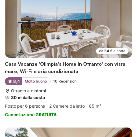
da
54 €
a notte
Casa Vacanze 'Olimpia's Home In Otranto' con vista
mare, Wi-Fi e aria condizionata
8,4
Molto buono
10
Recensioni
Otranto e dintorni
30 m dalla costa
Posto per 6 persone
2 Camere da letto
85 m²
Cancellazione GRATUITA