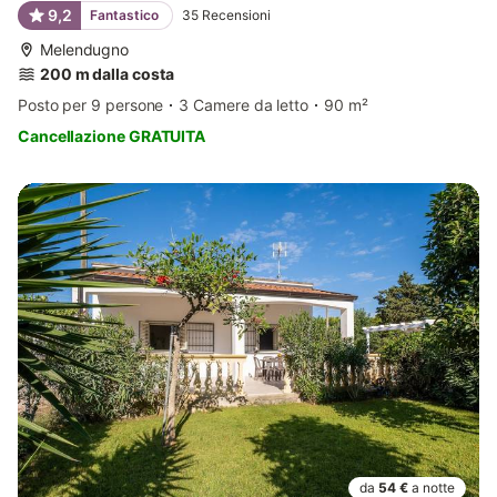
9,2
Fantastico
35
Recensioni
Melendugno
200 m dalla costa
Posto per 9 persone
3 Camere da letto
90 m²
Cancellazione GRATUITA
da
54 €
a notte