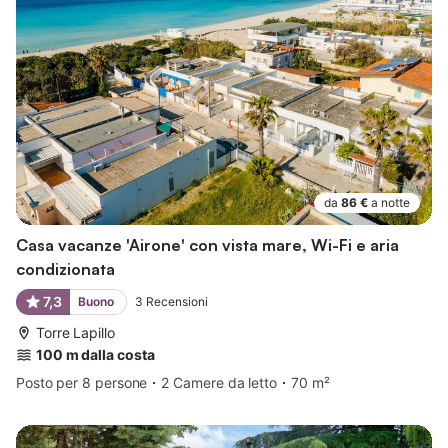
da
86 €
a notte
Casa vacanze 'Airone' con vista mare, Wi-Fi e aria
condizionata
7,3
Buono
3
Recensioni
Torre Lapillo
100 m dalla costa
Posto per 8 persone
2 Camere da letto
70 m²