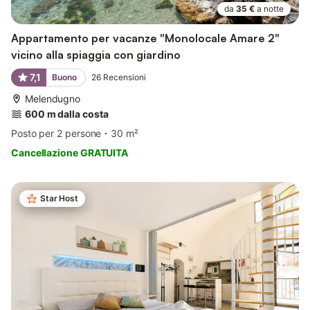
da
35 €
a notte
Appartamento per vacanze "Monolocale Amare 2"
vicino alla spiaggia con giardino
7,1
Buono
26
Recensioni
Melendugno
600 m dalla costa
Posto per 2 persone
30 m²
Cancellazione GRATUITA
Star Host