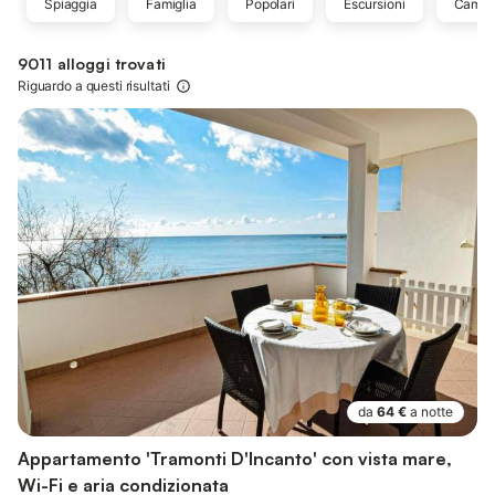
Spiaggia
Famiglia
Popolari
Escursioni
Camp
9011 alloggi trovati
Riguardo a questi risultati
da
64 €
a notte
Appartamento 'Tramonti D'Incanto' con vista mare,
Wi-Fi e aria condizionata