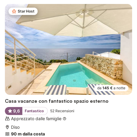
Star Host
da
145 €
a notte
Casa vacanze con fantastico spazio esterno
9,6
Fantastico
52
Recensioni
Apprezzato dalle famiglie
Diso
90 m dalla costa