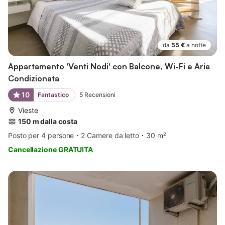
da
55 €
a notte
Appartamento 'Venti Nodi' con Balcone, Wi-Fi e Aria
Condizionata
10
Fantastico
5
Recensioni
Vieste
150 m dalla costa
Posto per 4 persone
2 Camere da letto
30 m²
Cancellazione GRATUITA